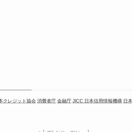
本クレジット協会
消費者庁
金融庁
JICC 日本信用情報機構
日