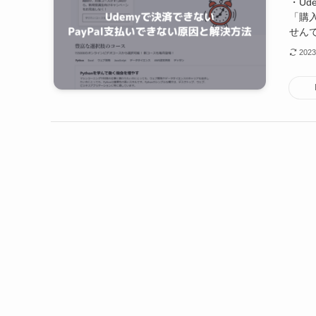
・Ud
「購
せんで
202